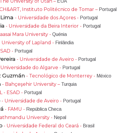
The University of Utah –
EUA
CH&ART, Instituto Politécnico de Tomar –
Portugal
r Lima
- Universidade dos Açores -
Portugal
ia
- Universidade da Beira Interior -
Portugal
aasai Mara University -
Quénia
 University of Lapland -
Finlândia
ESAD -
Portugal
Pereira
- Universidade de Aveiro -
Portugal
 Universidade do Algarve -
Portugal
uiz Guzmán
- Tecnológico de Monterrey -
México
n
- Bahçeşehir University –
Turquia
PL - ESAD -
Portugal
o
- Universidade de Aveiro -
Portugal
vá
- FAMU -
República Checa
athmandu University -
Nepal
o
- Universidade Federal do Ceará -
Brasil