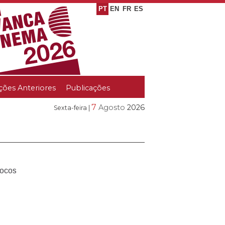
PT
EN
FR
ES
ções Anteriores
Publicações
7
Agosto
2026
Sexta-feira |
ocos