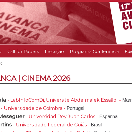
o
Call for Papers
Inscrição
Programa Conferência
Edi
ca
VANCA | CINEMA 2026
ala
- LabInfoComDi, Université Abdelmalek Essaâdi –
Marr
- Universidade de Coimbra -
Portugal
n Meseguer
- Universidad Rey Juan Carlos -
Espanha
rtins
- Universidade Federal de Goiás -
Brasil