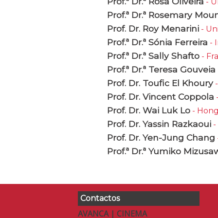
Prof.ª Dr.ª Rosa Oliveira
- U
Prof.ª Dr.ª Rosemary Mou
Prof. Dr. Roy Menarini
- Un
Prof.ª Dr.ª Sónia Ferreira
- 
Prof.ª Dr.ª Sally Shafto
- Fr
Prof.ª Dr.ª Teresa Gouveia
Prof. Dr. Toufic El Khoury
-
Prof. Dr. Vincent Coppola
Prof. Dr. Wai Luk Lo
- Hong
Prof. Dr. Yassin Razkaoui
-
Prof. Dr. Yen-Jung Chang
Prof.ª Dr.ª Yumiko Mizusa
Contactos
AVANCA | CINEMA