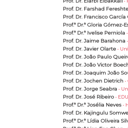
Prof. Dr. Elarbi Elbakkali
- 
Prof. Dr. Farshad Feresh
Prof. Dr. Francisco García
Prof.ª Dr.ª Gloria Gómez-
Prof.ª Dr.ª Ivelise Perniola
-
Prof. Dr. Jaime Barahona
-
Prof. Dr. Javier Olarte
- Uni
Prof. Dr. João Paulo Queir
Prof. Dr. João Victor Boe
Prof. Dr. Joaquim João S
Prof. Dr. Jochen Dietrich
-
Prof. Dr. Jorge Seabra
- Un
Prof. Dr. José Ribeiro
- EDU
Prof.ª Dr.ª Josélia Neves
- 
Prof. Dr. Kajingulu Som
Prof.ª Dr.ª Lídia Oliveira Si