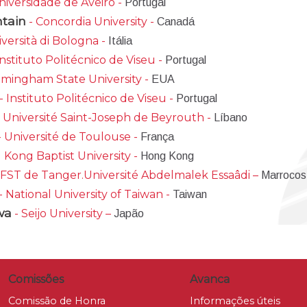
niversidade de Aveiro -
Portugal
ntain
- Concordia University -
Canadá
iversità di Bologna -
Itália
Instituto Politécnico de Viseu -
Portugal
amingham State University -
EUA
- Instituto Politécnico de Viseu -
Portugal
 Université Saint-Joseph de Beyrouth -
Líbano
- Université de Toulouse -
França
 Kong Baptist University -
Hong Kong
 FST de Tanger.Université Abdelmalek Essaâdi –
Marrocos
- National University of Taiwan -
Taiwan
wa
- Seijo University –
Japão
Comissões
Avanca
Comissão de Honra
Informações úteis