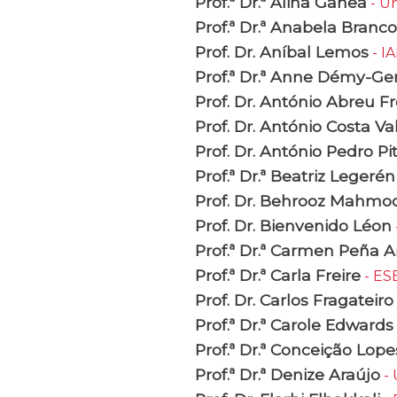
Prof.ª Dr.ª Alina Ganea
- Un
Prof.ª Dr.ª Anabela Branco
Prof. Dr. Aníbal Lemos
- I
Prof.ª Dr.ª Anne Démy-Ge
Prof. Dr. António Abreu Fr
Prof. Dr. António Costa Va
Prof. Dr. António Pedro Pi
Prof.ª Dr.ª Beatriz Legerén
Prof. Dr. Behrooz Mahmoo
Prof. Dr. Bienvenido Léon
Prof.ª Dr.ª Carmen Peña A
Prof.ª Dr.ª Carla Freire
- ESE
Prof. Dr. Carlos Fragateiro
Prof.ª Dr.ª Carole Edwards
Prof.ª Dr.ª Conceição Lope
Prof.ª Dr.ª Denize Araújo
- 