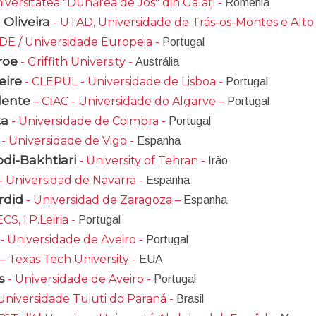
iversitatea "Dunărea de Jos" din Galați -
Roménia
 Oliveira
- UTAD, Universidade de Trás-os-Montes e Alto
ADE / Universidade Europeia -
Portugal
roe
- Griffith University -
Austrália
eire
- CLEPUL - Universidade de Lisboa -
Portugal
lente
– CIAC - Universidade do Algarve –
Portugal
ta
- Universidade de Coimbra -
Portugal
- Universidade de Vigo -
Espanha
di-Bakhtiari
- University of Tehran -
Irão
- Universidad de Navarra -
Espanha
rdid
- Universidad de Zaragoza –
Espanha
CS, I.P.Leiria -
Portugal
- Universidade de Aveiro -
Portugal
– Texas Tech University -
EUA
s
- Universidade de Aveiro -
Portugal
Universidade Tuiuti do Paraná -
Brasil