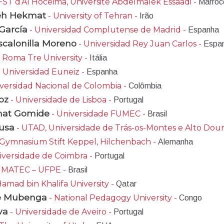
FST d’Al Hoceima, Université Abdelmalek Essaâdi -
Marroc
teh Hekmat
- University of Tehran -
Irão
 García
- Universidad Complutense de Madrid -
Espanha
Escalonilla Moreno
- Universidad Rey Juan Carlos -
Espa
 Roma Tre University -
Itália
 Universidad Euneiz -
Espanha
versidad Nacional de Colombia -
Colômbia
oz
- Universidade de Lisboa -
Portugal
chat Gomide
- Universidade FUMEC -
Brasil
ousa
- UTAD, Universidade de Trás-os-Montes e Alto Dour
 Gymnasium Stift Keppel, Hilchenbach -
Alemanha
iversidade de Coimbra -
Portugal
MATEC – UFPE -
Brasil
Hamad bin Khalifa University -
Qatar
we Mubenga
- National Pedagogy University -
Congo
lva
- Universidade de Aveiro -
Portugal