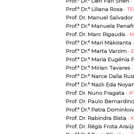
Prof.ª Dr.ª Lien Fan Shen
- 
Prof.ª Dr.ª Liliana Rosa
- TE
Prof. Dr. Manuel Salvado
Prof.ª Dr.ª Manuela Penafr
Prof. Dr. Marc Rigaudis
- M
Prof.ª Dr.ª Mari Mäkiranta
-
Prof.ª Dr.ª Marta Varzim
- 
Prof.ª Dr.ª Maria Eugénia 
Prof.ª Dr.ª Mirian Tavares
-
Prof.ª Dr.ª Narce Dalia R
Prof.ª Dr.ª Nazlı Eda Noya
Prof. Dr. Nuno Fragata
- I
Prof. Dr. Paulo Bernardin
Prof.ª Dr.ª Petra Dominko
Prof. Dr. Rabindra Bista
- K
Prof. Dr. Régis Frota Araúj