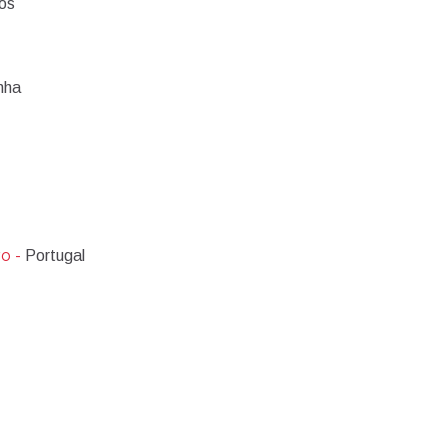
os
nha
o -
Portugal